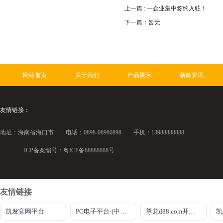
上一篇 : 一企业集中签约入驻！
下一篇：暂无
网站首页
关于我们
产品展示
新闻资讯
友情链接：
地址：海南省海口市 电话：0898-08980898 手机：13988888888
ICP备案编号：
粤ICP备88888888号
友情链接
凯发官网平台
PG电子平台·(中国)官方网站
尊龙d88.com开户官网