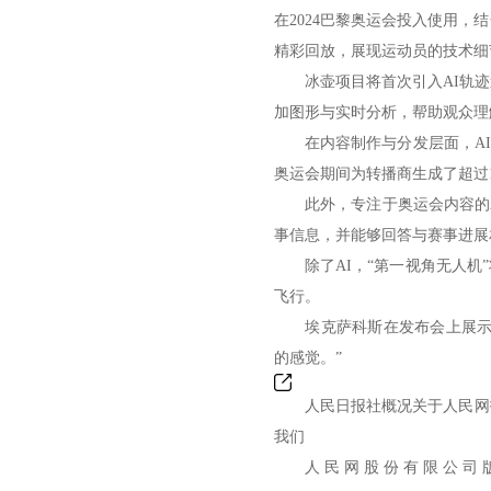
在2024巴黎奥运会投入使用
精彩回放，展现运动员的技术细
冰壶项目将首次引入AI轨迹
加图形与实时分析，帮助观众理
在内容制作与分发层面，AI将
奥运会期间为转播商生成了超过
此外，专注于奥运会内容的AI
事信息，并能够回答与赛事进展
除了AI，“第一视角无人机”
飞行。
埃克萨科斯在发布会上展示了
的感觉。”
人民日报社概况关于人民网报
我们
人 民 网 股 份 有 限 公 司 版 