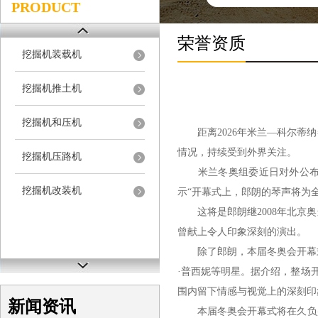
PRODUCT
荣誉资质
挖掘机装载机
挖掘机推土机
挖掘机和压机
距离2026年米兰—科尔蒂纳
情况，持续受到外界关注。
挖掘机压路机
米兰冬奥组委近日对外公布，
挖掘机改装机
示“开幕式上，郎朗的琴声将为
这将是郎朗继2008年北京奥
曾献上令人印象深刻的演出。
除了郎朗，本届冬奥会开幕式还
·普西妮等明星。据介绍，整场开
围内留下情感与视觉上的深刻印
新闻资讯
本届冬奥会开幕式将在久负盛名