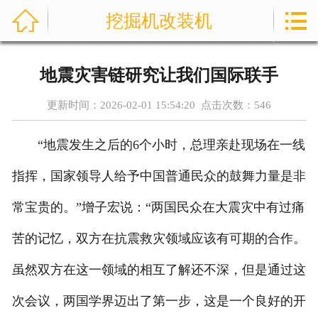



挖掘机改装机
首页
关于我们
地震灾害链研究让我们国际联手
产品展示
更新时间：2026-02-01 15:54:20 点击次数：
546
新闻资讯
“地震发生之后的6个小时，总理亲赴现场在一线
案例展示
指挥，国家领导人给予中国普通民众的鼓舞力量是非
荣誉资质
常宝贵的。”增子宏说：“两国民众在大震灾中有过痛
苦的记忆，双方在抗震救灾领域应该有可期的合作。
技术知识
虽然双方在这一领域的相互了解还不深，但是通过这
在线留言
次会议，两国学界迈出了第一步，这是一个良好的开
联系我们