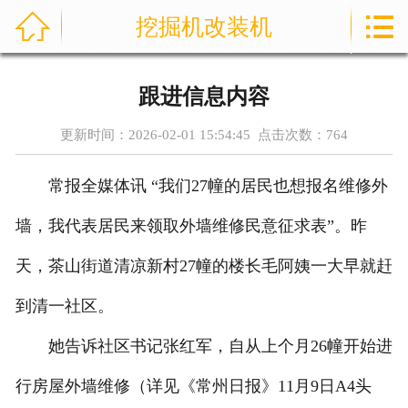



挖掘机改装机
首页
关于我们
跟进信息内容
产品展示
更新时间：2026-02-01 15:54:45 点击次数：
764
新闻资讯
常报全媒体讯 “我们27幢的居民也想报名维修外
案例展示
墙，我代表居民来领取外墙维修民意征求表”。昨
荣誉资质
天，茶山街道清凉新村27幢的楼长毛阿姨一大早就赶
到清一社区。
技术知识
她告诉社区书记张红军，自从上个月26幢开始进
在线留言
行房屋外墙维修（详见《常州日报》11月9日A4头
联系我们