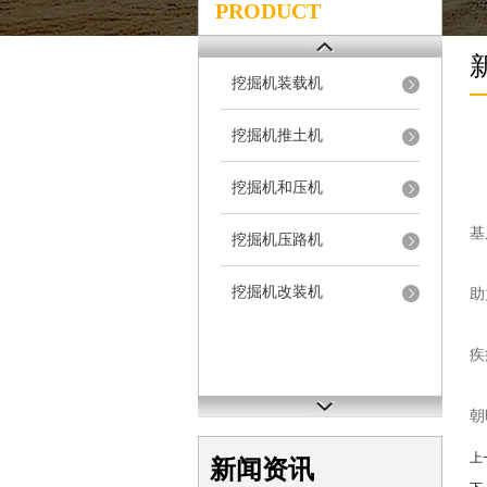
PRODUCT
挖掘机装载机
挖掘机推土机
挖掘机和压机
近
基
挖掘机压路机
本
挖掘机改装机
助
中
疾
首
朝
上
新闻资讯