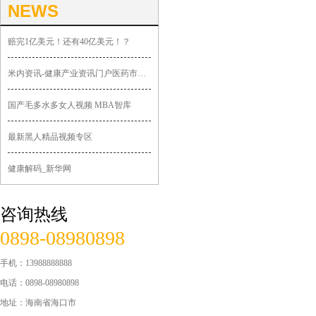
NEWS
赔完1亿美元！还有40亿美元！？
米内资讯-健康产业资讯门户医药市场动态广场
国产毛多水多女人视频 MBA智库
最新黑人精品视频专区
健康解码_新华网
咨询热线
0898-08980898
手机：13988888888
电话：0898-08980898
地址：海南省海口市