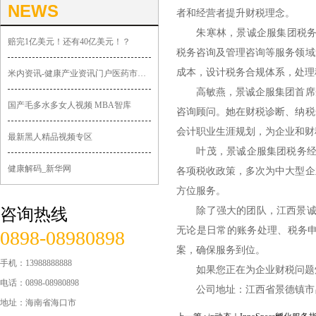
NEWS
者和经营者提升财税理念。
朱寒林，景诚企服集团税务经
赔完1亿美元！还有40亿美元！？
税务咨询及管理咨询等服务领域
成本，设计税务合规体系，处理
米内资讯-健康产业资讯门户医药市场动态广场
高敏燕，景诚企服集团首席企
国产毛多水多女人视频 MBA智库
咨询顾问。她在财税诊断、纳税
会计职业生涯规划，为企业和财
最新黑人精品视频专区
叶茂，景诚企服集团税务经理、
健康解码_新华网
各项税收政策，多次为中大型企
方位服务。
咨询热线
除了强大的团队，江西景诚财务
无论是日常的账务处理、税务
0898-08980898
案，确保服务到位。
手机：13988888888
如果您正在为企业财税问题烦
电话：0898-08980898
公司地址：江西省景德镇市昌江
地址：海南省海口市