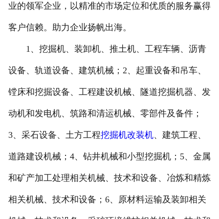
业的领军企业，以精准的市场定位和优质的服务赢得
客户信赖。助力企业扬帆出海。
1、挖掘机、装卸机、推土机、工程车辆、沥青
设备、轨道设备、建筑机械；2、起重设备和吊车、
镗床和挖掘设备、工程建设机械、隧道挖掘机器、发
动机和发电机、筑路和清运机械、零部件及备件；
3、采石设备、土方工程
挖掘机改装机
、建筑工程、
道路建设机械；4、钻井机械和小型挖掘机；5、金属
和矿产加工处理相关机械、技术和设备、冶炼和精炼
相关机械、技术和设备；6、原材料运输及装卸相关