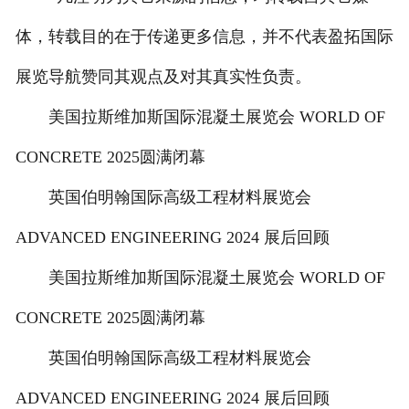
体，转载目的在于传递更多信息，并不代表盈拓国际
展览导航赞同其观点及对其真实性负责。
美国拉斯维加斯国际混凝土展览会 WORLD OF
CONCRETE 2025圆满闭幕
英国伯明翰国际高级工程材料展览会
ADVANCED ENGINEERING 2024 展后回顾
美国拉斯维加斯国际混凝土展览会 WORLD OF
CONCRETE 2025圆满闭幕
英国伯明翰国际高级工程材料展览会
ADVANCED ENGINEERING 2024 展后回顾