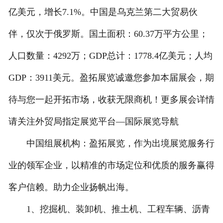
亿美元，增长7.1%。中国是乌克兰第二大贸易伙
伴，仅次于俄罗斯。国土面积：60.37万平方公里；
人口数量：4292万；GDP总计：1778.4亿美元；人均
GDP：3911美元。盈拓展览诚邀您参加本届展会，期
待与您一起开拓市场，收获无限商机！更多展会详情
请关注外贸局指定展览平台—国际展览导航
中国组展机构：盈拓展览，作为出境展览服务行
业的领军企业，以精准的市场定位和优质的服务赢得
客户信赖。助力企业扬帆出海。
1、挖掘机、装卸机、推土机、工程车辆、沥青