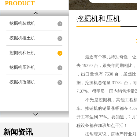
PRODUCT
挖掘机和压机
挖掘机装载机
挖掘机推土机
挖掘机和压机
最近有个事儿特别奇怪，让人摸
去 19270 台，跟去年同期相比
挖掘机压路机
，出口量也有 7630 台，虽然
挖掘机改装机
据，挖掘机总销量 31782 台，同
7.37%。很明显，国内销售增
不光是挖掘机，其他工程机械的
车、摊铺机的销量涨幅都在 45%
开工率达到 35%。要知道，2
程设备都在加班加点干活！
新闻资讯
按常理来说，房地产行业对工