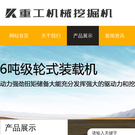
网站首页
关于我们
产品展示
新闻资讯
产品展示