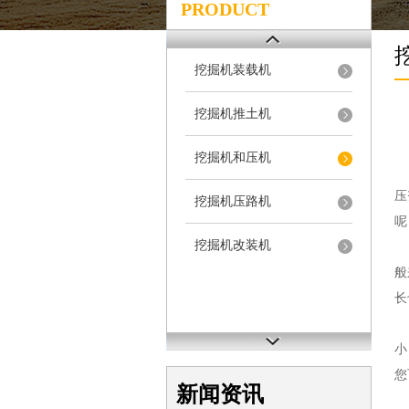
PRODUCT
挖掘机装载机
挖掘机推土机
挖掘机和压机
液
压
挖掘机压路机
呢
挖掘机改装机
首
般
长
对
小
您
新闻资讯
此