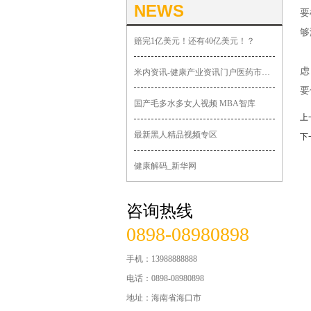
NEWS
要
够
赔完1亿美元！还有40亿美元！？
总
虑
米内资讯-健康产业资讯门户医药市场动态广场
要
国产毛多水多女人视频 MBA智库
上
最新黑人精品视频专区
下
健康解码_新华网
咨询热线
0898-08980898
手机：13988888888
电话：0898-08980898
地址：海南省海口市