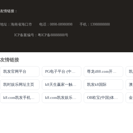
友情链接：
地址：海南省海口市 电话：0898-08980898 手机：13988888888
ICP备案编号：
粤ICP备88888888号
友情链接
凯发官网平台
PG电子平台·(中国)官方网站
尊龙d88.com开户官网
凯时娱乐网址主页
k8天生赢家一触即发
凯发k8国际
k8.com凯发手机登录
k8.com凯发娱乐官网
OB欧宝(中国)体育官方网站
金