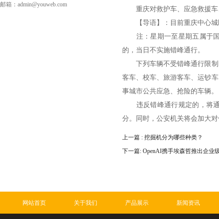
邮箱：admin@youweb.com
重庆对救护车、应急救援车、
【导语】：目前重庆中心城区
注：星期一至星期五属于国家
的，当日不实施错峰通行。
下列车辆不受错峰通行限制：
客车、校车、旅游客车、运钞车
事城市公共应急、抢险的车辆。
违反错峰通行规定的，将通过
分。同时，公安机关将会加大对
上一篇 : 挖掘机分为哪些种类？
下一篇: OpenAI携手埃森哲推出企业
网站首页
关于我们
产品展示
新闻资讯