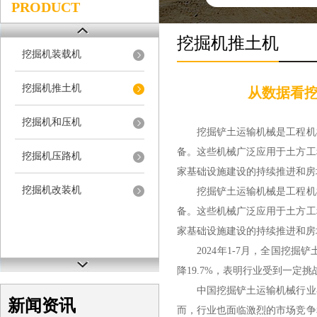
PRODUCT
挖掘机推土机
挖掘机装载机
挖掘机推土机
从数据看挖
挖掘机和压机
挖掘铲土运输机械是工程机械
备。这些机械广泛应用于土方工
挖掘机压路机
家基础设施建设的持续推进和房
挖掘机改装机
挖掘铲土运输机械是工程机械
备。这些机械广泛应用于土方工
家基础设施建设的持续推进和房
2024年1-7月，全国挖掘铲
降19.7%，表明行业受到一定挑
中国挖掘铲土运输机械行业
新闻资讯
而，行业也面临激烈的市场竞争