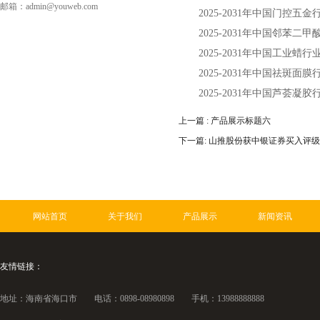
邮箱：admin@youweb.com
2025-2031年中国门控五
2025-2031年中国邻苯二
2025-2031年中国工业蜡
2025-2031年中国祛斑面
2025-2031年中国芦荟凝
上一篇 : 产品展示标题六
下一篇: 山推股份获中银证券买入评
网站首页
关于我们
产品展示
新闻资讯
友情链接：
地址：海南省海口市 电话：0898-08980898 手机：13988888888