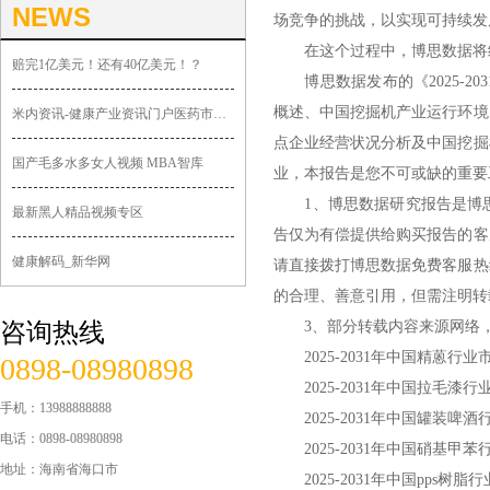
NEWS
场竞争的挑战，以实现可持续发
在这个过程中，博思数据将继
赔完1亿美元！还有40亿美元！？
博思数据发布的《2025-2
概述、中国挖掘机产业运行环境
米内资讯-健康产业资讯门户医药市场动态广场
点企业经营状况分析及中国挖掘
国产毛多水多女人视频 MBA智库
业，本报告是您不可或缺的重要
1、博思数据研究报告是博思
最新黑人精品视频专区
告仅为有偿提供给购买报告的客
健康解码_新华网
请直接拨打博思数据免费客服热
的合理、善意引用，但需注明转
咨询热线
3、部分转载内容来源网络，
2025-2031年中国精蒽行
0898-08980898
2025-2031年中国拉毛漆
手机：13988888888
2025-2031年中国罐装啤
电话：0898-08980898
2025-2031年中国硝基甲
地址：海南省海口市
2025-2031年中国pps