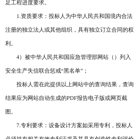
足工程进度要求。
1.资质要求：投标人为中华人民共和国境内合法
注册的独立法人或其他组织，具有独立订立合同的权
利。
4）被中华人民共和国应急管理部网站（）列入
安全生产失信联合惩戒“黑名单”；
投标人需在此提供以上网站中的查询结果，查询
结果应为网站自动生成的PDF报告电子版或网页截
图。
7.专利要求：设备设计方案如采用专利，投标人