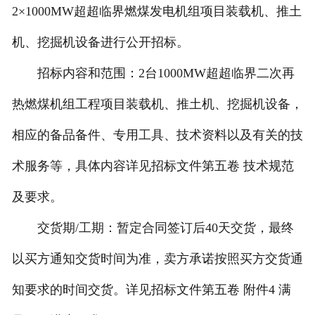
2×1000MW超超临界燃煤发电机组项目装载机、推土
机、挖掘机设备进行公开招标。
招标内容和范围：2台1000MW超超临界二次再
热燃煤机组工程项目装载机、推土机、挖掘机设备，
相应的备品备件、专用工具、技术资料以及有关的技
术服务等，具体内容详见招标文件第五卷 技术规范
及要求。
交货期/工期：暂定合同签订后40天交货，最终
以买方通知交货时间为准，卖方承诺按照买方交货通
知要求的时间交货。详见招标文件第五卷 附件4 满