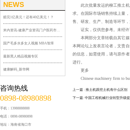
NEWS
此次批量发运的柳工推土机均
求。在国际市场销售持续上量，
赔完1亿美元！还有40亿美元！？
售、研发、生产、制造等环节，
证实，仅供您参考。未经许可
米内资讯-健康产业资讯门户医药市场动态广场
本网部分文章转载自其它媒体
国产毛多水多女人视频 MBA智库
本网论坛上发表言论者，文责自
的信息，如需使用，请与原作者
最新黑人精品视频专区
进行。
健康解码_新华网
更多
Chinese machinery firm to buil
咨询热线
上一篇 : 推土机跟挖土机有什么区别
0898-08980898
下一篇: 中国工程机械行业转型升级提
手机：13988888888
电话：0898-08980898
地址：海南省海口市