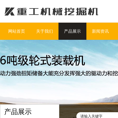
网站首页
关于我们
产品展示
新闻资讯
产品展示