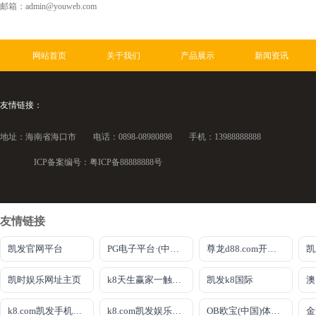
邮箱：admin@youweb.com
网站首页
关于我们
产品展示
新闻资讯
友情链接：
地址：海南省海口市 电话：0898-08980898 手机：13988888888
ICP备案编号：
粤ICP备88888888号
友情链接
凯发官网平台
PG电子平台·(中国)官方网站
尊龙d88.com开户官网
凯时娱乐网址主页
k8天生赢家一触即发
凯发k8国际
k8.com凯发手机登录
k8.com凯发娱乐官网
OB欧宝(中国)体育官方网站
金