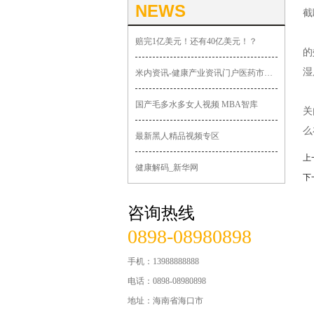
NEWS
截
三
赔完1亿美元！还有40亿美元！？
的
湿
米内资讯-健康产业资讯门户医药市场动态广场
上
国产毛多水多女人视频 MBA智库
关
么
最新黑人精品视频专区
上
健康解码_新华网
下
咨询热线
0898-08980898
手机：13988888888
电话：0898-08980898
地址：海南省海口市