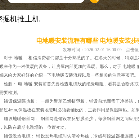
挖掘机推土机
电地暖安装流程有哪些 电地暖安装步
发布时间：2026-02-01 16:00:09
点击量
于 地暖 ，相信消费者们都是十分熟悉的了。在冬天的时候，特别是
暖来作为一种供暖的设备，让房屋内部更加的温暖。那么，对于 电地暖 
编来给大家好好的介绍一下电地暖安装流程以及一些相关的注意事项吧。
测： 电 地暖 安装前首先要检查电缆线的绝缘电阻，看其是否断路或
需要检测。
设保温隔热板： 一般为聚苯乙烯挤塑板，铺设前地面需干净整洁，
超过4mm,保温板在安装地暖时必须要铺设的，主要作用是保温隔热。如
设地暖钢丝网： 钢丝网是铺设在反射膜至少，每张钢丝网之间应用
，以防在后期电缆塌陷，位置变动。
设发热电缆： 铺设发热电缆时认清冷热丝，冷线与控温器相连接，