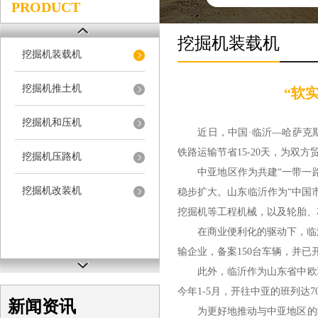
PRODUCT
挖掘机装载机
挖掘机装载机
挖掘机推土机
“软
挖掘机和压机
近日，中国·临沂—哈萨克斯坦
铁路运输节省15-20天，为双方
挖掘机压路机
中亚地区作为共建“一带一路”
挖掘机改装机
稳步扩大。山东临沂作为“中国市
挖掘机等工程机械，以及轮胎、
在商业便利化的驱动下，临沂的
输企业，备案150台车辆，并已
此外，临沂作为山东省中欧班
今年1-5月，开往中亚的班列达7
新闻资讯
为更好地推动与中亚地区的经