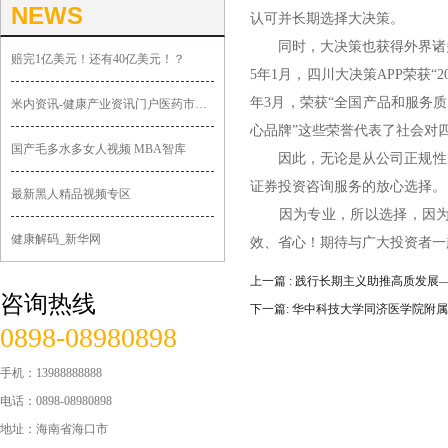
NEWS
认可并长期选择大决策。
同时，大决策也获得外界诸多荣誉：
赔完1亿美元！还有40亿美元！？
5年1月，四川大决策APP荣获“20
年3月，荣获“全国产品和服务质
米内资讯-健康产业资讯门户医药市场动态广场
心品牌”这些荣誉代表了社会对
国产毛多水多女人视频 MBA智库
因此，无论是从公司正规性、
证券投资咨询服务的放心选择。
最新黑人精品视频专区
因为专业，所以选择，因为实
健康解码_新华网
效、省心！期待与广大投资者一
上一篇 : 践行长期主义助推高质发展
咨询热线
下一篇: 华中科技大学同济医学院附属
0898-08980898
手机：13988888888
电话：0898-08980898
地址：海南省海口市