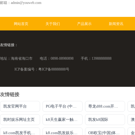
邮箱：admin@youweb.com
网站首页
关于我们
产品展示
新闻资讯
友情链接：
地址：海南省海口市 电话：0898-08980898 手机：13988888888
ICP备案编号：
粤ICP备88888888号
友情链接
凯发官网平台
PG电子平台·(中国)官方网站
尊龙d88.com开户官网
凯时娱乐网址主页
k8天生赢家一触即发
凯发k8国际
k8.com凯发手机登录
k8.com凯发娱乐官网
OB欧宝(中国)体育官方网站
金