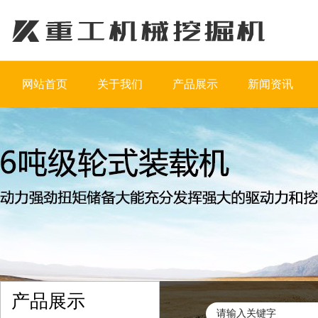
网站首页
关于我们
产品展示
新闻资讯
产品展示