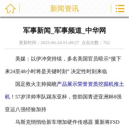



新闻资讯
首页
关于我们
军事新闻_军事频道_中华网
产品展示
更新时间：2025-06-24 01:49:27 点击次数：
762
新闻资讯
美媒：以伊冲突持续，多名美国官员暗示“接下
案例展示
来24至48小时将是关键时刻” 决定性时刻来临
荣誉资质
国足救火主帅揭晓
产品展示
荣誉资质
挖掘机推土
机
！57岁洋帅率队踢东亚杯，曾助国青进亚洲杯8强
技术知识
亚运八强经验加持
在线留言
马斯克悄悄给新车增加硬件传感器 重新将FSD
联系我们