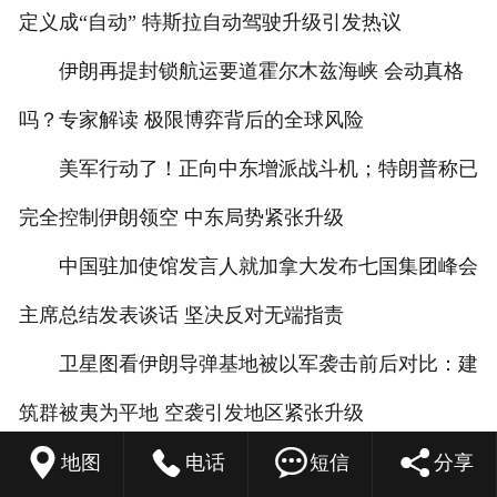
定义成“自动” 特斯拉自动驾驶升级引发热议
伊朗再提封锁航运要道霍尔木兹海峡 会动真格
吗？专家解读 极限博弈背后的全球风险
美军行动了！正向中东增派战斗机；特朗普称已
完全控制伊朗领空 中东局势紧张升级
中国驻加使馆发言人就加拿大发布七国集团峰会
主席总结发表谈话 坚决反对无端指责
卫星图看伊朗导弹基地被以军袭击前后对比：建
筑群被夷为平地 空袭引发地区紧张升级




台湾网红“馆长”返台遭岛内“围剿”，谢寒冰：装
地图
电话
短信
分享