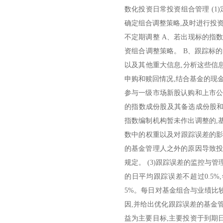
数化投资日常投资组合管理 (1
确定组合调整策略,及时进行投资
不定期调整 A、若出现标的指
资组合调整策略。 B、跟踪标
以及其他重大信息,分析这些信
申购和赎回情况,结合基金的现
参与一级市场新股认购和上市公
的指数成份股及其备选成份股和
指数编制机构暂未作出调整的,
数中的权重以及对跟踪误差的影
的基金管理人之外的原因导致投
规定。 (3)跟踪误差的监控与
的日平均跟踪误差不超过0.5%,
5%。每日对基金组合与业绩比
因,并给出优化跟踪误差的基金
益为主要目标,主要投资于到期